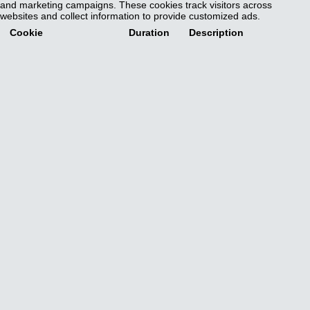
and marketing campaigns. These cookies track visitors across
websites and collect information to provide customized ads.
Cookie
Duration
Description
IDE
1 year
Used by Google
24 days
DoubleClick and stores
information about how
the user uses the
website and any other
advertisement before
visiting the website. This
is used to present users
with ads that are relevant
to them according to the
user profile.
test_cookie
15
This cookie is set by
minutes
doubleclick.net. The
purpose of the cookie is
to determine if the user's
browser supports
cookies.
VISITOR_INFO1_LIVE
5 months
This cookie is set by
27 days
Youtube. Used to track
the information of the
embedded YouTube